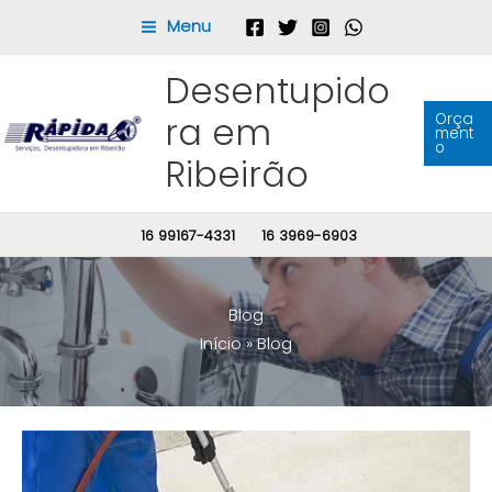
Ir
Menu
para
o
Desentupido
conteúdo
ra em
Orça
ment
o
Ribeirão
16 99167-4331
16 3969-6903
Blog
Início
Blog
Hidrojateamento
é