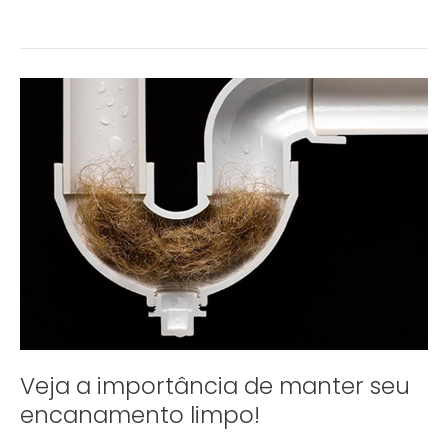
Veja
a
importância
de
manter
seu
encanamento
limpo!
Veja a importância de manter seu
encanamento limpo!